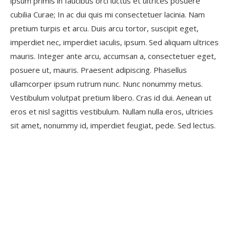
ipsum primis in faucibus orci luctus et ultrices posuere
cubilia Curae; In ac dui quis mi consectetuer lacinia. Nam
pretium turpis et arcu. Duis arcu tortor, suscipit eget,
imperdiet nec, imperdiet iaculis, ipsum. Sed aliquam ultrices
mauris. Integer ante arcu, accumsan a, consectetuer eget,
posuere ut, mauris. Praesent adipiscing. Phasellus
ullamcorper ipsum rutrum nunc. Nunc nonummy metus.
Vestibulum volutpat pretium libero. Cras id dui. Aenean ut
eros et nisl sagittis vestibulum. Nullam nulla eros, ultricies
sit amet, nonummy id, imperdiet feugiat, pede. Sed lectus.