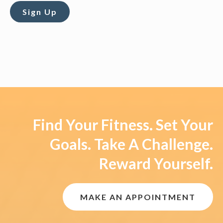
Sign Up
Find Your Fitness. Set Your
Goals. Take A Challenge.
Reward Yourself.
MAKE AN APPOINTMENT